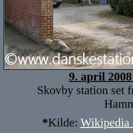
9. april 200
Skovby station set f
Hamm
*
Kilde:
Wikipedia 