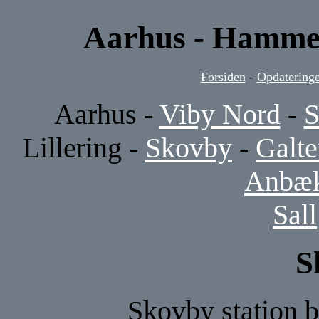
Aarhus - Hammel
Forsiden
-
Opdateringe
Aarhus -
Viby Nord
-
S
Lillering -
Skovby
-
Galt
Anbæ
Sall
S
Skovby station b