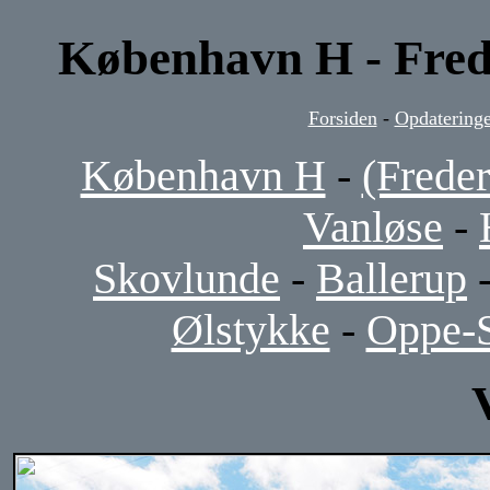
København H - Fred
Forsiden
-
Opdateringe
København H
-
(Freder
Vanløse
-
Skovlunde
-
Ballerup
Ølstykke
-
Oppe-