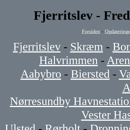
Fjerritslev - Fre
Forsiden
-
Opdateringe
Fjerritslev
-
Skræm
-
Bon
Halvrimmen
-
Aren
Aabybro
-
Biersted
-
V
A
Nørresundby Havnestatio
Vester Ha
Ulsted
-
Rørholt
-
Dronnin