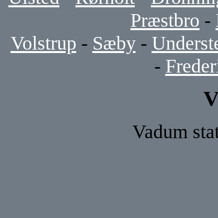
Præstbro
-
Volstrup
-
Sæby
-
Underst
-
Frede
V
Vadum stat