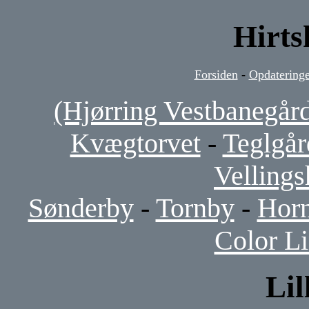
Hirts
Forsiden
-
Opdateringe
(Hjørring Vestbanegår
Kvægtorvet
-
Teglgår
Vellings
Sønderby
-
Tornby
-
Hor
Color L
Lil