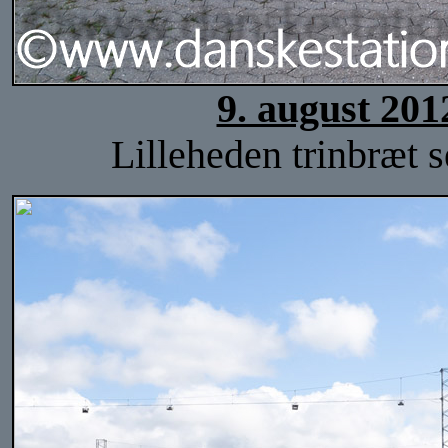
9. august 201
Lilleheden trinbræt s