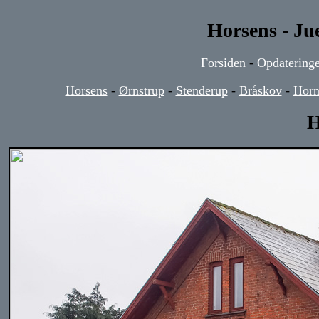
Horsens - Ju
Forsiden
-
Opdateringe
Horsens
-
Ørnstrup
-
Stenderup
-
Bråskov
-
Horn
H