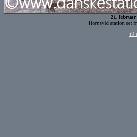
21. februar
Hornsyld station set f
Til