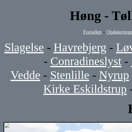
Høng - Tøl
Forsiden
-
Opdateringe
Slagelse
-
Havrebjerg
-
Lø
-
Conradineslyst
-
Vedde
-
Stenlille
-
Nyrup
Kirke Eskildstrup