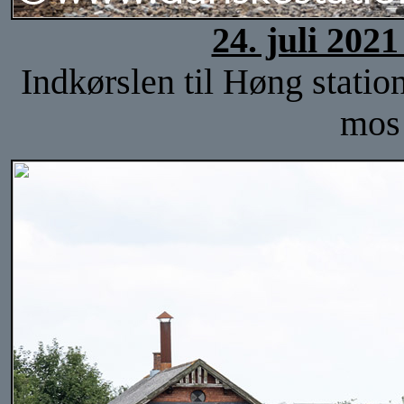
24. juli 202
Indkørslen til Høng station
mos 