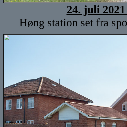
24. juli 202
Høng station set fra spo