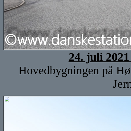
24. juli 202
Hovedbygningen på Høng 
Jer