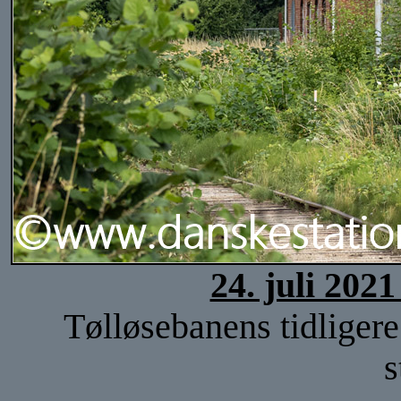
24. juli 202
Tølløsebanens tidliger
s