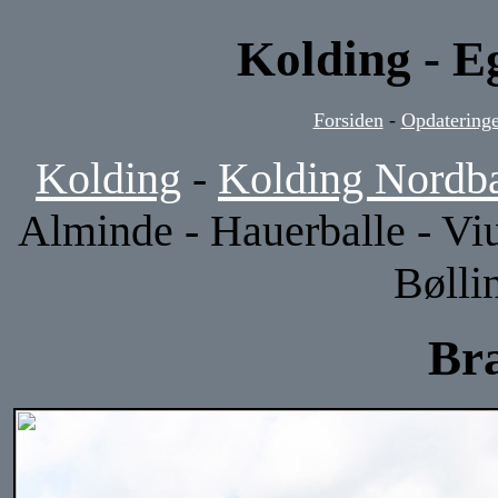
Kolding - E
Forsiden
-
Opdateringe
Kolding
-
Kolding Nordb
Alminde - Hauerballe - Viu
Bølli
Br