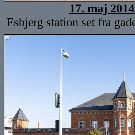
17. maj 2014
Esbjerg station set fra ga