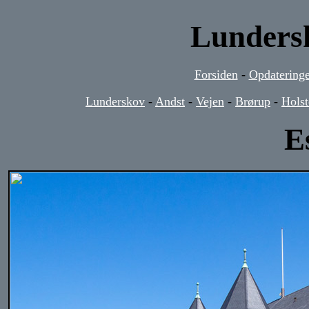
Lundersk
Forsiden
-
Opdateringe
Lunderskov
-
Andst
-
Vejen
-
Brørup
-
Holst
E