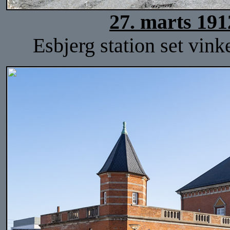
27. marts 191
Esbjerg station set vink