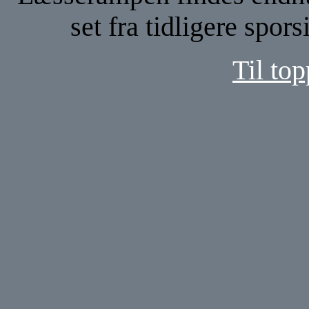
set fra tidligere spor
Til top