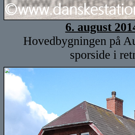
6. august 201
Hovedbygningen på Auni
sporside i re