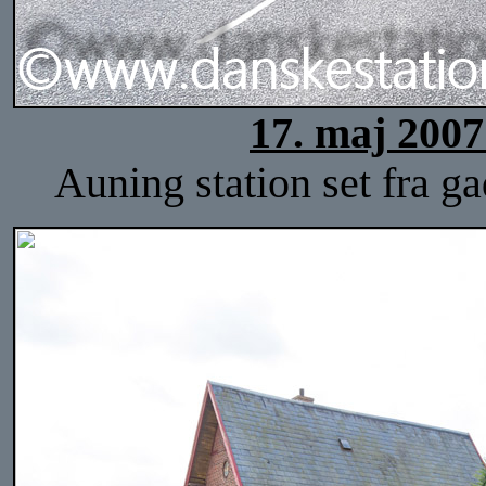
17. maj 2007
Auning station set fra g