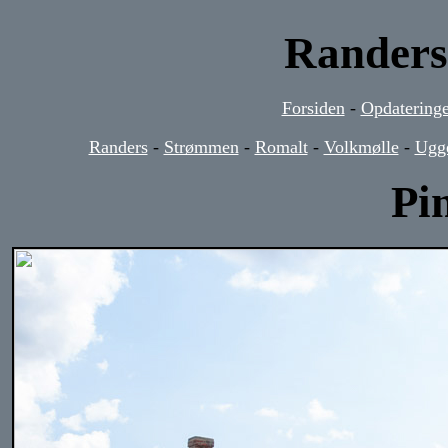
Randers
Forsiden
-
Opdateringe
Randers
-
Strømmen
-
Romalt
-
Volkmølle
-
Ugg
Pi