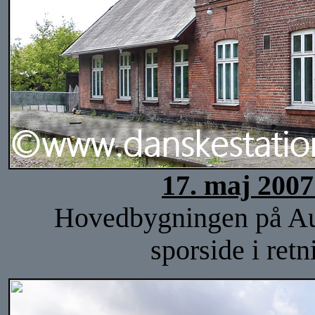
17. maj 2007
Hovedbygningen på Auni
sporside i re