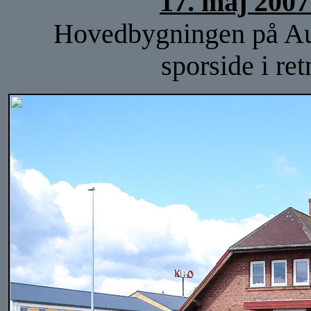
17. maj 2007
Hovedbygningen på Auni
sporside i re