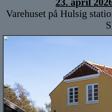
23. april 202
Varehuset på Hulsig statio
S