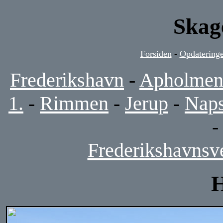
Skag
Forsiden
-
Opdateringe
Frederikshavn
-
Apholme
1.
-
Rimmen
-
Jerup
-
Naps
Frederikshavnsv
H