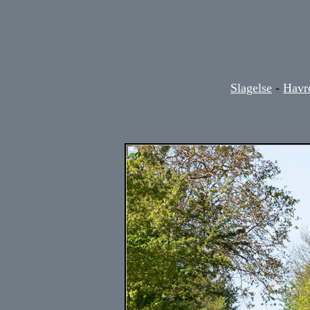
Slagelse
-
Havr