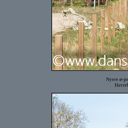
Nyere ø-pe
Havreb