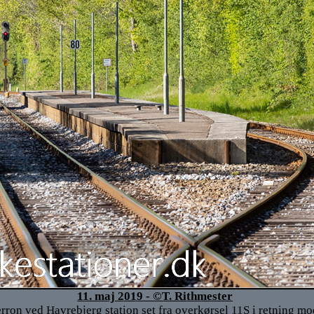
11. maj 2019 - ©T. Rithmester
rron ved Havrebjerg station set fra overkørsel 11S i retning mo