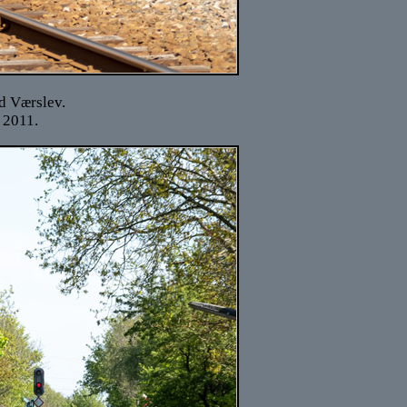
d Værslev.
 2011.