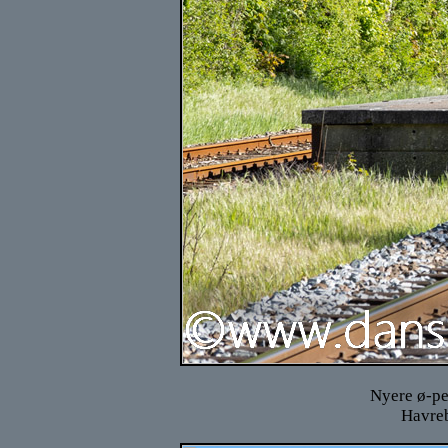
Nyere ø-per
Havreb