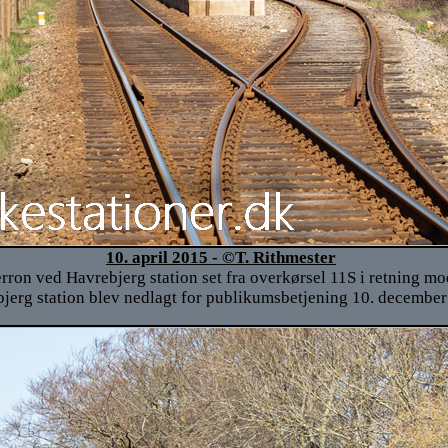
10. april 2015 - ©T. Rithmester
rron ved Havrebjerg station set fra overkørsel 11S i retning mo
jerg station blev nedlagt for publikumsbetjening 10. december