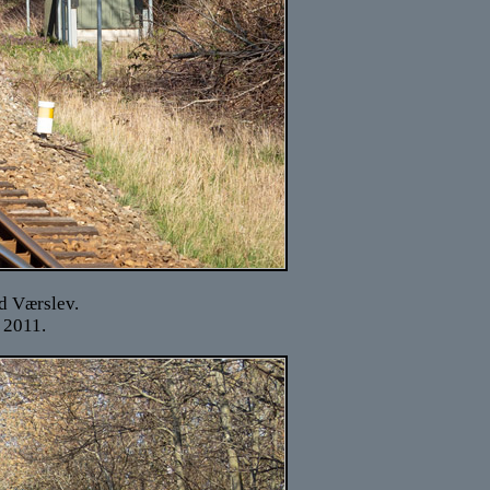
d Værslev.
 2011.