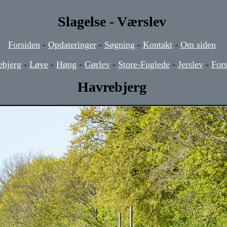
Slagelse - Værslev
Forsiden
-
Opdateringer
-
Søgning
-
Kontakt
-
Om siden
ebjerg
-
Løve
-
Høng
-
Gørlev
-
Store-Fuglede
-
Jerslev
-
For
Havrebjerg