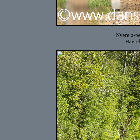
Nyere ø-pe
Havreb