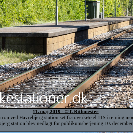
11. maj 2019 - ©T. Rithmester
ron ved Havrebjerg station set fra overkørsel 11S i retning mo
jerg station blev nedlagt for publikumsbetjening 10. december