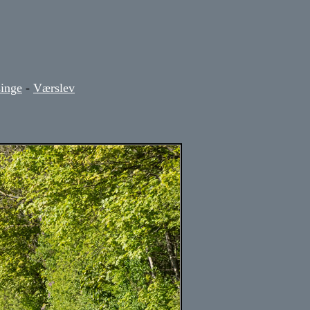
singe
-
Værslev