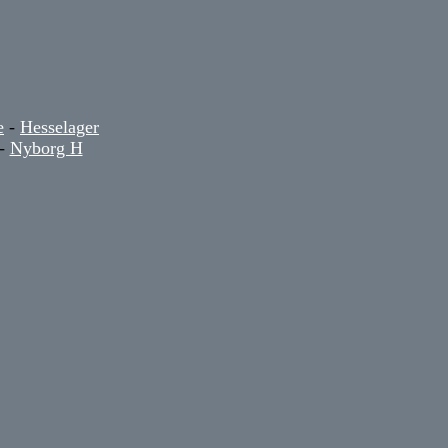
e
-
Hesselager
-
Nyborg H