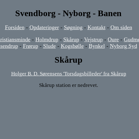
Svendborg - Nyborg - Banen
Forsiden
-
Opdateringer
-
Søgning
-
Kontakt
-
Om siden
ristiansminde
-
Holmdrup
-
Skårup
-
Vejstrup
-
Oure
-
Gudm
sendrup
-
Frørup
-
Slude
-
Kogsbølle
-
Bynkel
-
Nyborg Syd
Skårup
Holger B. D. Sørensens 'Torsdagsbilleder' fra Skårup
Skårup station er nedrevet.