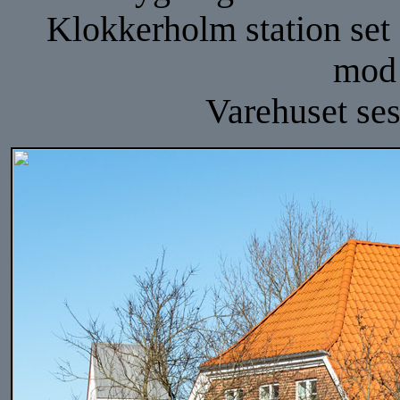
Klokkerholm station set f
mod 
Varehuset ses 