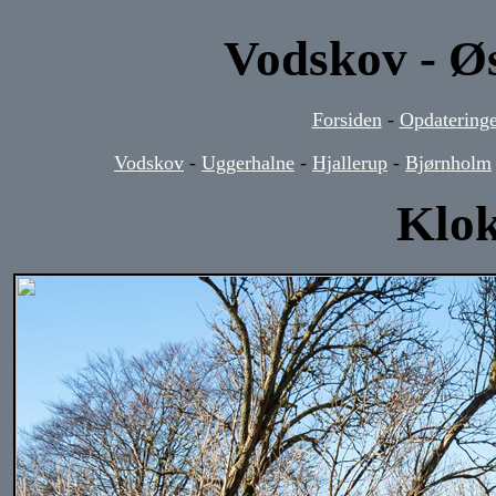
Vodskov - Ø
Forsiden
-
Opdateringe
Vodskov
-
Uggerhalne
-
Hjallerup
-
Bjørnholm
Klo