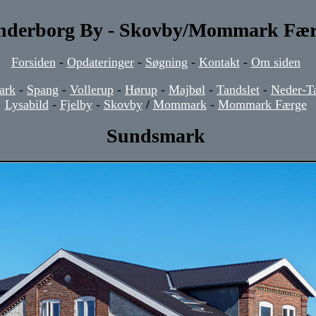
nderborg By - Skovby/Mommark Fæ
Forsiden
-
Opdateringer
-
Søgning
-
Kontakt
-
Om siden
ark
-
Spang
-
Vollerup
-
Hørup
-
Majbøl
-
Tandslet
-
Neder-Ta
Lysabild
-
Fjelby
-
Skovby
/
Mommark
-
Mommark Færge
Sundsmark