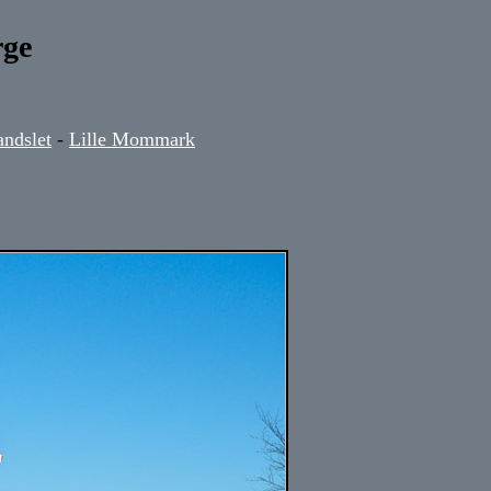
rge
ndslet
-
Lille Mommark