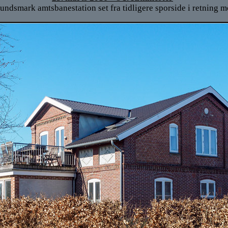
ndsmark amtsbanestation set fra tidligere sporside i retning