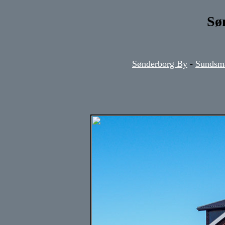
Sø
Sønderborg By
-
Sundsm