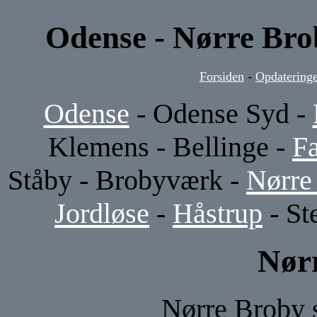
Odense - Nørre Bro
Forsiden
-
Opdateringe
Odense
- Odense Syd -
Klemens - Bellinge -
F
Ståby - Brobyværk -
Nørre
Jordløse
-
Håstrup
- St
Nør
Nørre Broby s