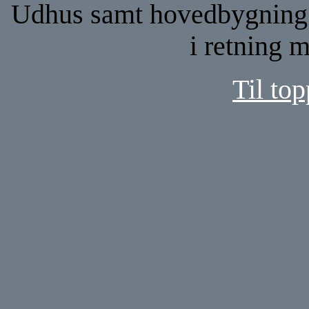
Udhus samt hovedbygning p
i retning 
Til top