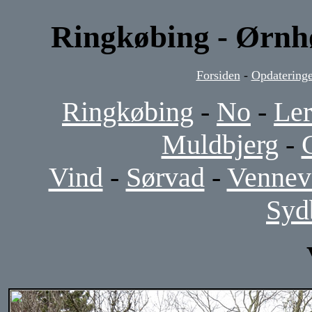
Ringkøbing - Ørnhø
Forsiden
-
Opdateringe
Ringkøbing
-
No
-
Le
Muldbjerg
-
Vind
-
Sørvad
-
Vennev
Syd