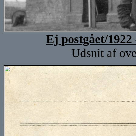
Ej postgået/1922 
Udsnit af ove