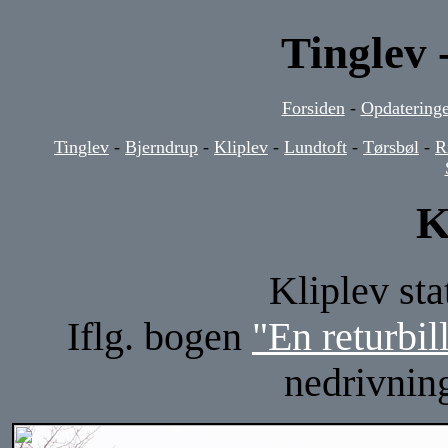
Tinglev 
Forsiden
-
Opdateringe
Tinglev
-
Bjerndrup
-
Kliplev
-
Lundtoft
-
Tørsbøl
-
R
K
Kliplev sta
Iflg. bogen
"En returbil
nedrivning