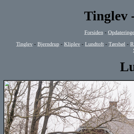
Tinglev 
Forsiden
-
Opdateringe
Tinglev
-
Bjerndrup
-
Kliplev
-
Lundtoft
-
Tørsbøl
-
R
Lu