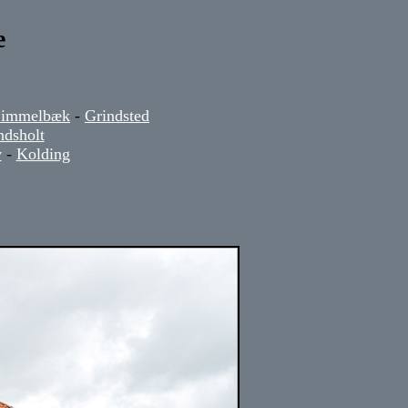
e
Simmelbæk
-
Grindsted
dsholt
v
-
Kolding