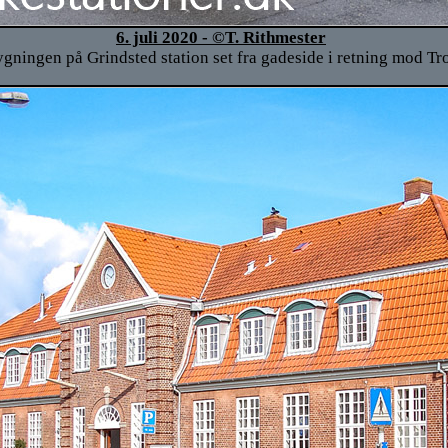
6. juli 2020 - ©T. Rithmester
ningen på Grindsted station set fra gadeside i retning mod Tr