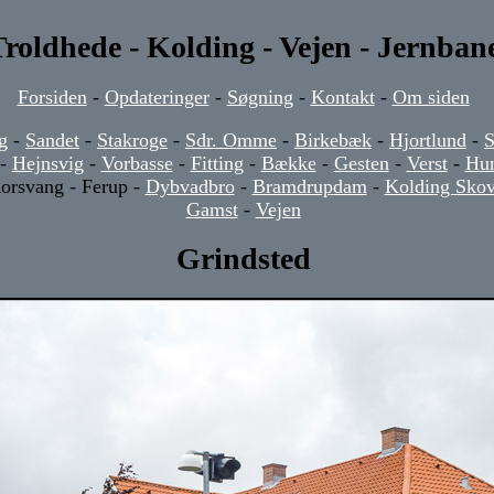
roldhede - Kolding - Vejen - Jernban
Forsiden
-
Opdateringer
-
Søgning
-
Kontakt
-
Om siden
g
-
Sandet
-
Stakroge
-
Sdr. Omme
-
Birkebæk
-
Hjortlund
-
-
Hejnsvig
-
Vorbasse
-
Fitting
-
Bække
-
Gesten
-
Verst
-
Hun
orsvang - Ferup -
Dybvadbro
-
Bramdrupdam
-
Kolding Sko
Gamst
-
Vejen
Grindsted