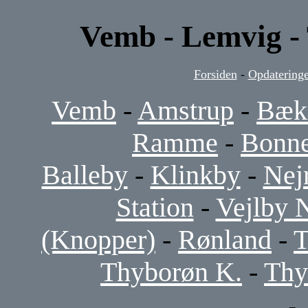
Vemb - Lemvig -
Forsiden
-
Opdateringe
Vemb
-
Amstrup
-
Bæk
Ramme
-
Bonne
Balleby
-
Klinkby
-
Nej
Station
-
Vejlby 
(Knopper)
-
Rønland
-
T
Thyborøn K.
-
Thy