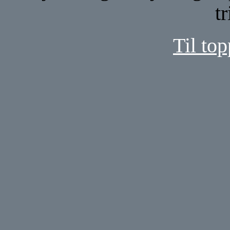
t
Til top