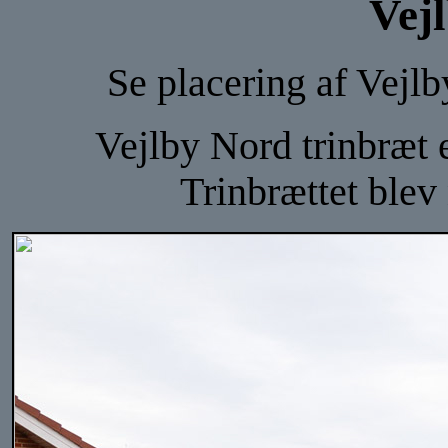
Vej
Se placering af Vejl
Vejlby Nord trinbræt e
Trinbrættet blev