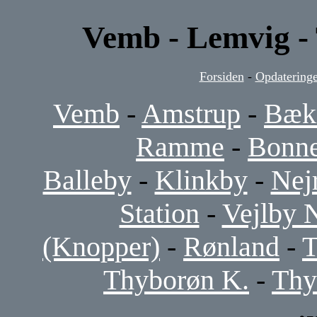
Vemb - Lemvig -
Forsiden
-
Opdateringe
Vemb
-
Amstrup
-
Bæk
Ramme
-
Bonne
Balleby
-
Klinkby
-
Nej
Station
-
Vejlby 
(Knopper)
-
Rønland
-
T
Thyborøn K.
-
Thy